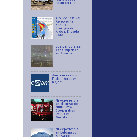
Phantom F-4.
Aire 75: Festival
Aéreo en la
Base de
Torrejón de
Ardoz. Entrada
libre.
Los periodistas,
esos expertos
en Aviación.
Aviation Exam o
E-atpl; ¿cual es
mejor?
Mi experiencia
en el curso de
Multi Crew
Cooperation
(MCC) en
Quality Fly.
Mi experiencia
en Letonia con
Air Baltic