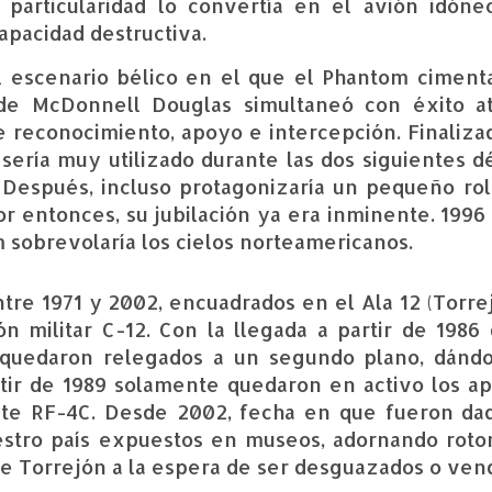
 particularidad lo convertía en el avión idóne
pacidad destructiva.
 escenario bélico en el que el Phantom cimenta
 de McDonnell Douglas simultaneó con éxito a
de reconocimiento, apoyo e intercepción. Finaliza
 sería muy utilizado durante las dos siguientes d
. Después, incluso protagonizaría un pequeño rol
Por entonces, su jubilación ya era inminente. 1996
 sobrevolaría los cielos norteamericanos.
ntre 1971 y 2002, encuadrados en el Ala 12 (Torre
n militar C-12. Con la llegada a partir de 1986 
 quedaron relegados a un segundo plano, dánd
tir de 1989 solamente quedaron en activo los ap
ante RF-4C. Desde 2002, fecha en que fueron da
estro país expuestos en museos, adornando roto
e Torrejón a la espera de ser desguazados o vend