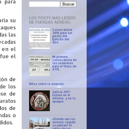
o para
LOS POSTS MÁS LEÍDOS
ría su
DE FUERZAS AÉREAS:
taques
Convocatoria
das las
2016 para ser
piloto del
Ejército del
écadas
Aire.
 en el
 fue el
Mi primera
convocatoria de
los exámenes
para el título de
ATPL.
jón de
Mitos sobre la aviación.
de los
Galicia 2017:
ose de
Estuve en el
infierno, y no lo
aratos
apagué.
dos de
ndas o
¿Dónde van los
idos.
aviones cuando
se jubilan? El
retiro de los