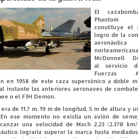
El cazabomba
Phantom
constituye el
logro de la co
aeronáutica
norteamerican
McDonnell Do
al servicio 
Fuerzas Aé
ión en 1958 de este caza supersónico a doble m
al instante las anteriores aeronaves de combate
hee o el F3H Demon.
 era de
11,7 m
,
19 m
de longitud,
5 m
de altura y u
 En ese momento no existía un avión de seme
canzar una velocidad de Mach 2,23 (
2.370 km/
utico lograría superar la marca hasta mediados