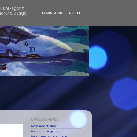
d user-agent
enerate usage
LEARN MORE
GOT IT
CATEGORÍAS:
Aeromodelismo
Aviación en general
Aviadores y personajes