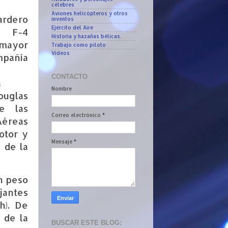
célebres
Aviones helicópteros y otros
rdero
inventos
Ejército del Aire
 F-4
Historia y hazañas bélicas.
 mayor
Trabajo como piloto
Vídeos
mpañía
CONTACTO
a
Nombre
uglas
de las
Correo electrónico
*
reas
otor y
Mensaje
*
 de la
n peso
jantes
h
). De
 de la
BUSCAR ESTE BLOG: