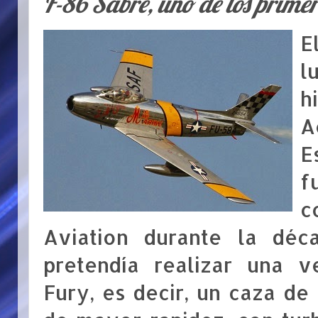
F-86 Sabre, uno de los primer
E
l
h
A
E
f
c
Aviation durante la déc
pretendía realizar una v
Fury, es decir, un caza d