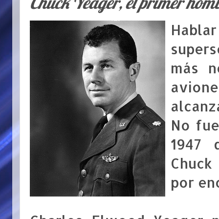
Chuck Yeager, el primer homb
Habla
super
más n
avion
alcanz
No fue
1947 
Chuck
por en