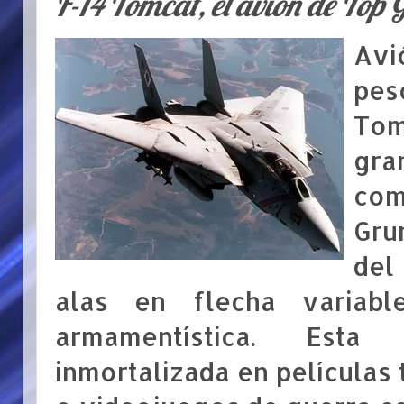
F-14 Tomcat, el avión de Top 
Avi
pes
Tom
gr
co
Gru
del
alas en flecha variab
armamentística. Est
inmortalizada en películas